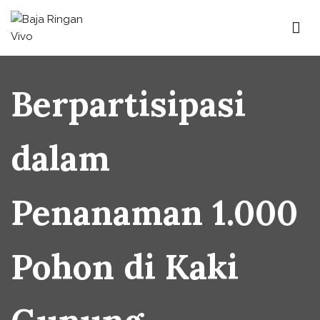
Skip
to
content
Baja Ringan Vivo
Website Baja Ringan Vivo
Berpartisipasi
dalam
Penanaman 1.000
Pohon di Kaki