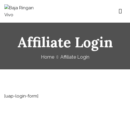
Baja Ringan Vivo
Website Baja Ringan Vivo
Affiliate Login
Home
Affiliate Login
[uap-login-form]