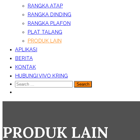
RANGKA ATAP
RANGKA DINDING
RANGKA PLAFON
PLAT TALANG
PRODUK LAIN
APLIKASI
BERITA
KONTAK
HUBUNGI VIVO KRING
Search
for:
PRODUK LAIN