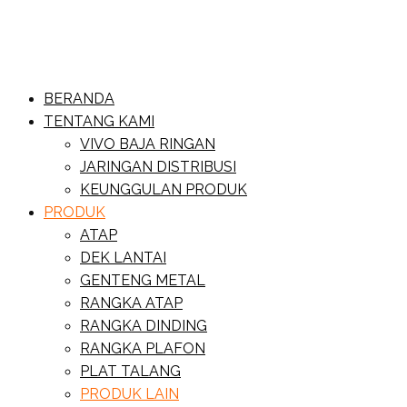
Skip
to
content
Website Baja Ringan Vivo
BERANDA
Baja Ringan Vivo
TENTANG KAMI
VIVO BAJA RINGAN
JARINGAN DISTRIBUSI
KEUNGGULAN PRODUK
PRODUK
ATAP
DEK LANTAI
GENTENG METAL
RANGKA ATAP
RANGKA DINDING
RANGKA PLAFON
PLAT TALANG
PRODUK LAIN