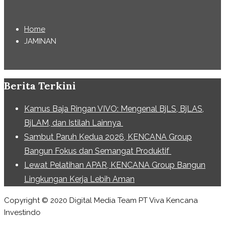
Home
JAMINAN
Berita Terkini
Kamus Baja Ringan VIVO: Mengenal BjLS, BjLAS,
BjLAM, dan Istilah Lainnya
Sambut Paruh Kedua 2026, KENCANA Group
Bangun Fokus dan Semangat Produktif
Lewat Pelatihan APAR, KENCANA Group Bangun
Lingkungan Kerja Lebih Aman
Copyright © 2020 Digital Media Team PT Viva Kencana
Investindo