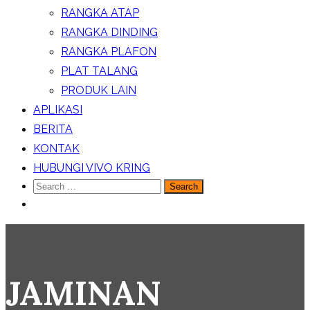
RANGKA ATAP
RANGKA DINDING
RANGKA PLAFON
PLAT TALANG
PRODUK LAIN
APLIKASI
BERITA
KONTAK
HUBUNGI VIVO KRING
Search
for:
JAMINAN