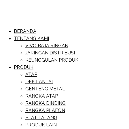
Skip
to
content
Website Baja Ringan Vivo
BERANDA
Baja Ringan Vivo
TENTANG KAMI
VIVO BAJA RINGAN
JARINGAN DISTRIBUSI
KEUNGGULAN PRODUK
PRODUK
ATAP
DEK LANTAI
GENTENG METAL
RANGKA ATAP
RANGKA DINDING
RANGKA PLAFON
PLAT TALANG
PRODUK LAIN