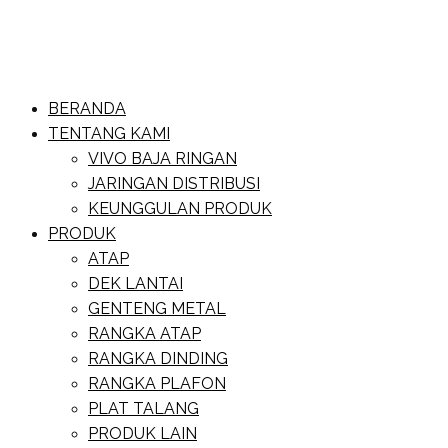
Skip
to
content
Website Baja Ringan Vivo
BERANDA
Baja Ringan Vivo
TENTANG KAMI
VIVO BAJA RINGAN
JARINGAN DISTRIBUSI
KEUNGGULAN PRODUK
PRODUK
ATAP
DEK LANTAI
GENTENG METAL
RANGKA ATAP
RANGKA DINDING
RANGKA PLAFON
PLAT TALANG
PRODUK LAIN