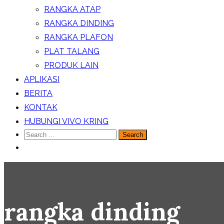
RANGKA ATAP
RANGKA DINDING
RANGKA PLAFON
PLAT TALANG
PRODUK LAIN
APLIKASI
BERITA
KONTAK
HUBUNGI VIVO KRING
Search
for:
rangka dinding