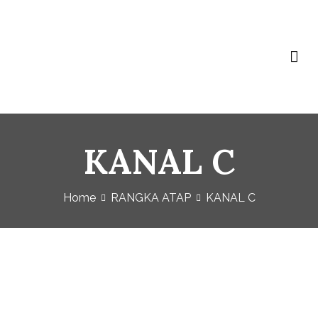
Baja Ringan Vivo
Website Baja Ringan Vivo
KANAL C
Home
RANGKA ATAP
KANAL C