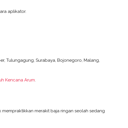
ra aplikator.
mber, Tulungagung, Surabaya, Bojonegoro, Malang,
uh Kencana Arum
.
k mempraktikkan merakit baja ringan seolah sedang