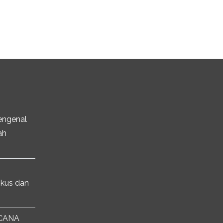
engenal
ah
kus dan
NCANA