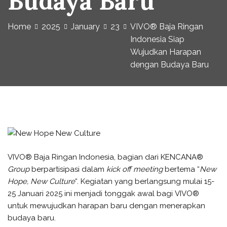
Budaya Baru
Home
2025
January
23
VIVO® Baja Ringan
Indonesia Siap
Wujudkan Harapan
dengan Budaya Baru
VIVO® Baja Ringan Indonesia, bagian dari KENCANA®
Group
berpartisipasi dalam
kick off meeting
bertema “
New
Hope, New Culture
“. Kegiatan yang berlangsung mulai 15-
25 Januari 2025 ini menjadi tonggak awal bagi VIVO®
untuk mewujudkan harapan baru dengan menerapkan
budaya baru.