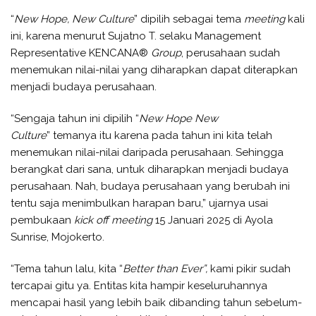
“
New Hope, New Culture
” dipilih sebagai tema
meeting
kali
ini, karena menurut Sujatno T. selaku Management
Representative KENCANA®
Group
, perusahaan sudah
menemukan nilai-nilai yang diharapkan dapat diterapkan
menjadi budaya perusahaan.
“Sengaja tahun ini dipilih “
N
ew
H
ope
New
C
ult
ure
” temanya itu karena pada tahun ini kita telah
menemukan nilai-nilai daripada perusahaan. Sehingga
berangkat dari sana, untuk diharapkan menjadi budaya
perusahaan. Nah, budaya perusahaan yang berubah ini
tentu saja menimbulkan harapan baru,” ujarnya usai
pembukaan
kick off meeting
15 Januari 2025 di Ayola
Sunrise, Mojokerto.
“Tema tahun lalu, kita “
B
etter than
E
ver
”
,
kami pikir sudah
tercapai gitu ya. Entitas kita hampir keseluruhannya
mencapai hasil yang lebih baik dibanding tahun sebelum-