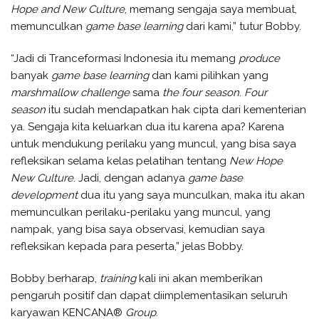
H
ope and
N
ew
C
ulture
, memang sengaja saya membuat,
memunculkan
game base learning
dari kami,” tutur Bobby.
“Jadi di Tranceformasi Indonesia itu memang
produce
banyak
game base learning
dan kami pilihkan yang
marshmallow
challenge
sama
the four season
.
F
our
season
itu sudah mendapatkan hak cipta dari kementerian
ya. Sengaja kita keluarkan dua itu karena apa? Karena
untuk mendukung perilaku yang muncul, yang bisa saya
refleksikan selama kelas pelatihan tentang
N
ew
H
ope
N
ew
C
ulture
. Jadi, dengan adanya
game base
development
dua itu yang saya munculkan, maka itu akan
memunculkan perilaku-perilaku yang muncul, yang
nampak, yang bisa saya observasi, kemudian saya
refleksikan kepada para peserta,” jelas Bobby.
Bobby berharap,
training
kali ini akan memberikan
pengaruh positif dan dapat diimplementasikan seluruh
karyawan KENCANA®
Group
.