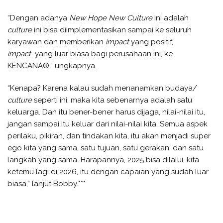
“Dengan adanya
N
ew
H
ope
N
ew
C
ulture
ini adalah
culture
ini bisa diimplementasikan sampai ke seluruh
karyawan dan memberikan
impact
yang positif,
impact
yang luar biasa bagi perusahaan ini, ke
KENCANA®,” ungkapnya.
“Kenapa? Karena kalau sudah menanamkan budaya/
culture
seperti ini, maka kita sebenarnya adalah satu
keluarga. Dan itu bener-bener harus dijaga, nilai-nilai itu,
jangan sampai itu keluar dari nilai-nilai kita. Semua aspek
perilaku, pikiran, dan tindakan kita, itu akan menjadi super
ego kita yang sama, satu tujuan, satu gerakan, dan satu
langkah yang sama. Harapannya, 2025 bisa dilalui, kita
ketemu lagi di 2026, itu dengan capaian yang sudah luar
biasa,” lanjut Bobby.***