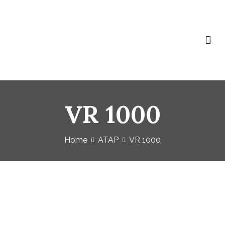
Baja Ringan Vivo
Website Baja Ringan Vivo
VR 1000
Home
ATAP
VR 1000