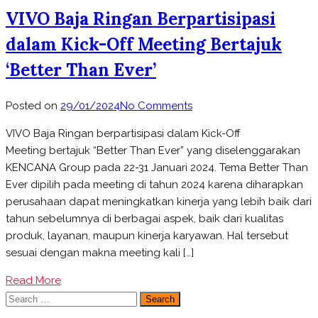
VIVO Baja Ringan Berpartisipasi
dalam Kick-Off Meeting Bertajuk
‘Better Than Ever’
on
Posted on
29/01/2024
No Comments
VIVO
VIVO Baja Ringan berpartisipasi dalam Kick-Off
Baja
Meeting bertajuk “Better Than Ever” yang diselenggarakan
Ringan
KENCANA Group pada 22-31 Januari 2024. Tema Better Than
Berpartisipasi
Ever dipilih pada meeting di tahun 2024 karena diharapkan
dalam
perusahaan dapat meningkatkan kinerja yang lebih baik dari
Kick-
tahun sebelumnya di berbagai aspek, baik dari kualitas
Off
produk, layanan, maupun kinerja karyawan. Hal tersebut
Meeting
sesuai dengan makna meeting kali […]
Bertajuk
‘Better
Read More
Than
Search
Ever’
for: