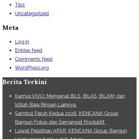
Tips
Uncategorized
Meta
Log in
Entries feed
Comments feed
WordPress.org
Berita Terkini
Kamus VIVO: Mengenal BjLS, BjLAS, BjLAM, dan
Istilah Baja Ringan Lainnya
Sambut Paruh Kedua 2026, KENCANA Group
Bangun Fokus dan Semangat Produktif
Lewat Pelatihan APAR, KENCANA Group Bangun