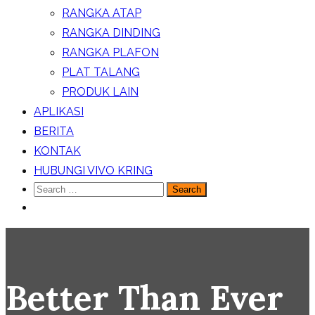
RANGKA ATAP
RANGKA DINDING
RANGKA PLAFON
PLAT TALANG
PRODUK LAIN
APLIKASI
BERITA
KONTAK
HUBUNGI VIVO KRING
Search
for:
Better Than Ever