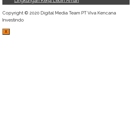
Lingkungan Kerja Lebih Aman
Copyright © 2020 Digital Media Team PT Viva Kencana
Investindo
Scroll
X
to
top