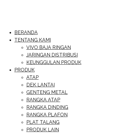
Skip
to
content
Website Baja Ringan Vivo
BERANDA
Baja Ringan Vivo
TENTANG KAMI
VIVO BAJA RINGAN
JARINGAN DISTRIBUSI
KEUNGGULAN PRODUK
PRODUK
ATAP
DEK LANTAI
GENTENG METAL
RANGKA ATAP
RANGKA DINDING
RANGKA PLAFON
PLAT TALANG
PRODUK LAIN