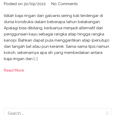
on
Posted on
30/09/2022
No Comments
Baja
Istilah baja ringan dan galvanis sering kali terdengar di
Ringan
dunia konstruksi dalam beberapa tahun belakangan.
vs
Apalagi bisa dibilang, keduanya menjadi alternatif dari
Galvanis,
penggunaan kayu sebagai rangka atap hingga rangka
Apa
kanopi. Bahkan dapat pula menggantikan atap (penutup)
Sih
dari tangah liat atau pun keramik. Sama-sama tipis namun
Perbedaannya?
kokoh, sebenarnya apa sih yang membedakan antara
baja ringan dan […]
Read More
Search