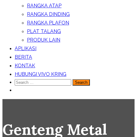
RANGKA ATAP
RANGKA DINDING
RANGKA PLAFON
PLAT TALANG
PRODUK LAIN
APLIKASI
BERITA
KONTAK
HUBUNGI VIVO KRING
Search
for:
Genteng Metal