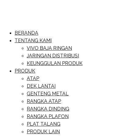
Skip
to
content
Website Baja Ringan Vivo
BERANDA
Baja Ringan Vivo
TENTANG KAMI
VIVO BAJA RINGAN
JARINGAN DISTRIBUSI
KEUNGGULAN PRODUK
PRODUK
ATAP
DEK LANTAI
GENTENG METAL
RANGKA ATAP
RANGKA DINDING
RANGKA PLAFON
PLAT TALANG
PRODUK LAIN