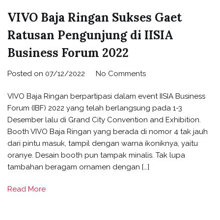
VIVO Baja Ringan Sukses Gaet
Ratusan Pengunjung di IISIA
Business Forum 2022
on
Posted on
07/12/2022
No Comments
VIVO
VIVO Baja Ringan berpartipasi dalam event IISIA Business
Baja
Forum (IBF) 2022 yang telah berlangsung pada 1-3
Ringan
Desember lalu di Grand City Convention and Exhibition.
Sukses
Booth VIVO Baja Ringan yang berada di nomor 4 tak jauh
Gaet
dari pintu masuk, tampil dengan warna ikoniknya, yaitu
Ratusan
oranye. Desain booth pun tampak minalis. Tak lupa
Pengunjung
tambahan beragam ornamen dengan […]
di
IISIA
Read More
Business
Forum
2022