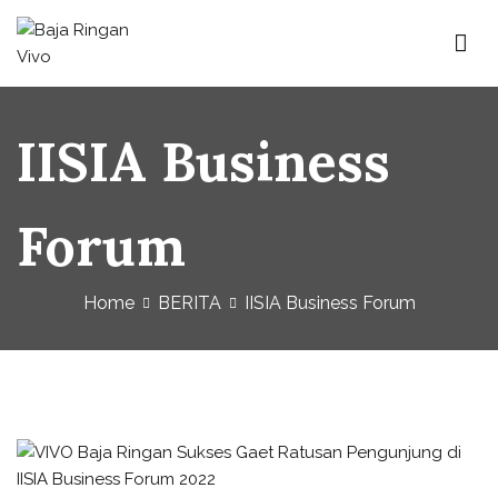
Skip
to
content
Baja Ringan Vivo
Website Baja Ringan Vivo
IISIA Business
Forum
Home
BERITA
IISIA Business Forum