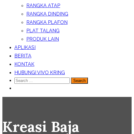
RANGKA ATAP
RANGKA DINDING
RANGKA PLAFON
PLAT TALANG
PRODUK LAIN
APLIKASI
BERITA
KONTAK
HUBUNGI VIVO KRING
Search
for:
Kreasi Baja