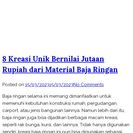
8 Kreasi Unik Bernilai Jutaan
Rupiah dari Material Baja Ringan
on
Posted on
15/03/2023
15/03/2023
No Comments
8
Baja ringan selama ini memang dimanfaatkan untuk
Kreasi
memenuhi kebutuhan konstruksi rumah, pergudangan,
Unik
carport, atau jenis bangunan lainnya. Namun lebih dari itu,
Bernilai
baja ringan juga bisa dijadikan berbagai macam kreasi,
Jutaan
seperti rak bunga, kursi, dan lainnya. Tidak hanya digunakan
Rupiah
sendiri, kreasi baja ringan ini pun bisa digunakan sebagai