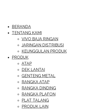
Skip
to
content
Website Baja Ringan Vivo
BERANDA
Baja Ringan Vivo
TENTANG KAMI
VIVO BAJA RINGAN
JARINGAN DISTRIBUSI
KEUNGGULAN PRODUK
PRODUK
ATAP
DEK LANTAI
GENTENG METAL
RANGKA ATAP
RANGKA DINDING
RANGKA PLAFON
PLAT TALANG
PRODUK LAIN