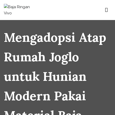
Skip
to
content
Baja Ringan Vivo
Website Baja Ringan Vivo
Mengadopsi Atap
Rumah Joglo
untuk Hunian
Modern Pakai