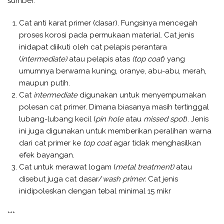
sumber.
Cat anti karat primer (dasar). Fungsinya mencegah
proses korosi pada permukaan material. Cat jenis
inidapat diikuti oleh cat pelapis perantara
(
intermediate)
atau pelapis atas
(top coat
) yang
umumnya berwarna kuning, oranye, abu-abu, merah,
maupun putih.
Cat
intermediate
digunakan untuk menyempurnakan
polesan cat primer. Dimana biasanya masih tertinggal
lubang-lubang kecil (
pin hole
atau
missed spot
). Jenis
ini juga digunakan untuk memberikan peralihan warna
dari cat primer ke
top coat
agar tidak menghasilkan
efek bayangan.
Cat untuk merawat logam (
metal treatment)
atau
disebut juga cat dasar/
wash primer.
Cat jenis
inidipoleskan dengan tebal minimal 15 mikr
***