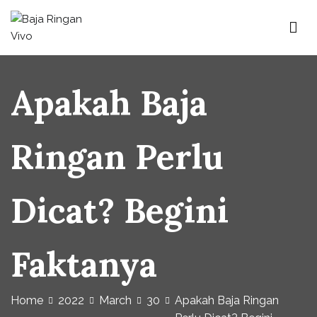
Skip
to
content
Baja Ringan Vivo
Website Baja Ringan Vivo
Apakah Baja
Ringan Perlu
Dicat? Begini
Faktanya
Home
2022
March
30
Apakah Baja Ringan