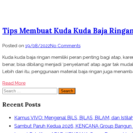
Tips Membuat Kuda Kuda Baja Ringa
on
Posted on
19/08/2022
No Comments
Tips
Kuda kuda baja ringan memiliki peran penting bagi atap, 
Membuat
benar, bisa dibilang menjadi ‘penyelamat’ atap agar tak mu
Kuda
Lebih dari itu, penggunaan material baja ringan juga menamba
Kuda
Baja
Read More
Ringan
Search
yang
for:
Benar
Recent Posts
Kamus VIVO: Mengenal BjLS, BjLAS, BjLAM, dan Istila
Sambut Paruh Kedua 2026, KENCANA Group Bangun 