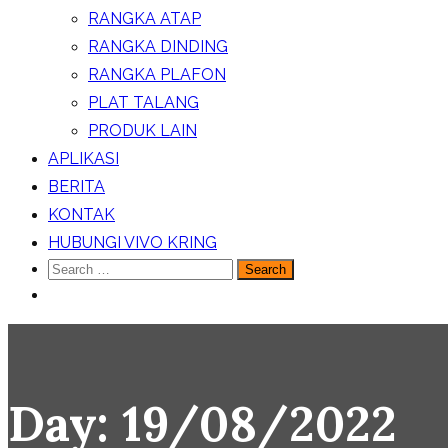
RANGKA ATAP
RANGKA DINDING
RANGKA PLAFON
PLAT TALANG
PRODUK LAIN
APLIKASI
BERITA
KONTAK
HUBUNGI VIVO KRING
Search
for:
Day:
19/08/2022