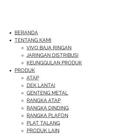
Skip
to
content
Website Baja Ringan Vivo
BERANDA
Baja Ringan Vivo
TENTANG KAMI
VIVO BAJA RINGAN
JARINGAN DISTRIBUSI
KEUNGGULAN PRODUK
PRODUK
ATAP
DEK LANTAI
GENTENG METAL
RANGKA ATAP
RANGKA DINDING
RANGKA PLAFON
PLAT TALANG
PRODUK LAIN