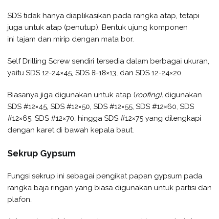
SDS tidak hanya diaplikasikan pada rangka atap, tetapi
juga untuk atap (penutup). Bentuk ujung komponen
ini tajam dan mirip dengan mata bor.
Self Drilling Screw sendiri tersedia dalam berbagai ukuran,
yaitu SDS 12-24×45, SDS 8-18×13, dan SDS 12-24×20.
Biasanya jiga digunakan untuk atap (
roofing)
,
digunakan
SDS #12×45, SDS #12×50, SDS #12×55, SDS #12×60, SDS
#12×65, SDS #12×70, hingga SDS #12×75 yang dilengkapi
dengan karet di bawah kepala baut.
Sekrup Gypsum
Fungsi sekrup ini sebagai pengikat papan gypsum pada
rangka baja ringan yang biasa digunakan untuk partisi dan
plafon.