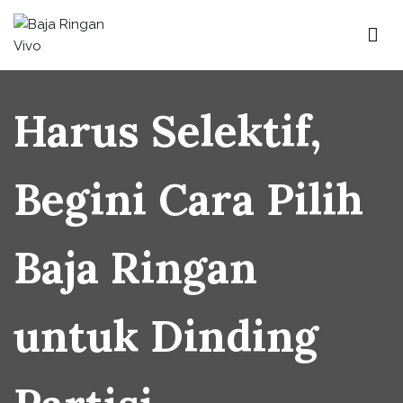
Baja Ringan Vivo
Website Baja Ringan Vivo
Harus Selektif,
Begini Cara Pilih
Baja Ringan
untuk Dinding