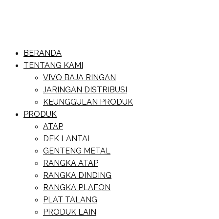
Skip
to
content
Website Baja Ringan Vivo
BERANDA
Baja Ringan Vivo
TENTANG KAMI
VIVO BAJA RINGAN
JARINGAN DISTRIBUSI
KEUNGGULAN PRODUK
PRODUK
ATAP
DEK LANTAI
GENTENG METAL
RANGKA ATAP
RANGKA DINDING
RANGKA PLAFON
PLAT TALANG
PRODUK LAIN