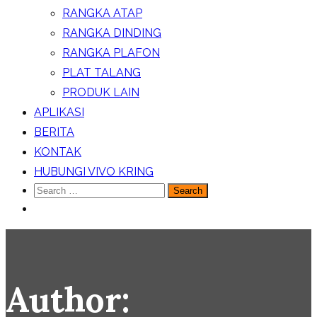
RANGKA ATAP
RANGKA DINDING
RANGKA PLAFON
PLAT TALANG
PRODUK LAIN
APLIKASI
BERITA
KONTAK
HUBUNGI VIVO KRING
Search
for:
Author: