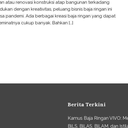
an atau renovasi konstruksi atap bangunan terkadang
adukan dengan kreativitas, peluang bisnis baja ringan ini
a pandemi. Ada berbagai kreasi baja ringan yang dapat
eminatnya cukup banyak. Bahkan […]
Berita Terkini
Kamus Baja Ringan VIVO: M
BjLS, BjLAS, BjLAM, dan Istil