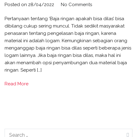
on
Posted on
28/04/2022
No Comments
Baja
Pertanyaan tentang ‘Baja ringan apakah bisa dilas’ bisa
Ringan
dibilang cukup sering muncul. Tidak sedikit masyarakat
Apakah
penasaran tentang pengelasan baja ringan, karena
Bisa
material ini adalah logam. Kemungkinan sebagian orang
Dilas?
menganggap baja ringan bisa dilas seperti beberapa jenis
Cek
logam lainnya. Jika baja ringan bisa dilas, maka hal ini
Faktanya!
akan menambah opsi penyambungan dua material baja
ringan. Seperti […]
Read More
Search