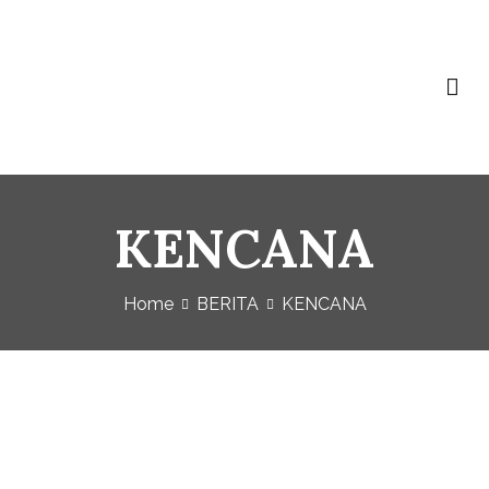
Baja Ringan Vivo
Website Baja Ringan Vivo
KENCANA
Home
BERITA
KENCANA