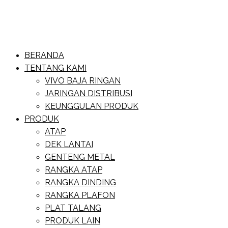
Skip
to
content
Website Baja Ringan Vivo
BERANDA
Baja Ringan Vivo
TENTANG KAMI
VIVO BAJA RINGAN
JARINGAN DISTRIBUSI
KEUNGGULAN PRODUK
PRODUK
ATAP
DEK LANTAI
GENTENG METAL
RANGKA ATAP
RANGKA DINDING
RANGKA PLAFON
PLAT TALANG
PRODUK LAIN