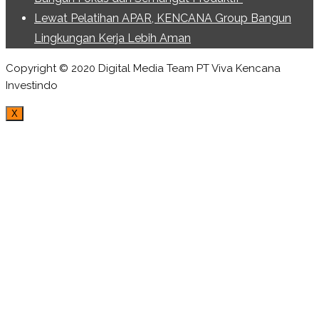
Lewat Pelatihan APAR, KENCANA Group Bangun
Lingkungan Kerja Lebih Aman
Copyright © 2020 Digital Media Team PT Viva Kencana
Investindo
Scroll
X
to
top