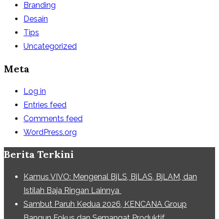
Branding
Desain
Tips
Uncategorized
Meta
Log in
Entries feed
Comments feed
WordPress.org
Berita Terkini
Kamus VIVO: Mengenal BjLS, BjLAS, BjLAM, dan
Istilah Baja Ringan Lainnya
Sambut Paruh Kedua 2026, KENCANA Group
Bangun Fokus dan Semangat Produktif