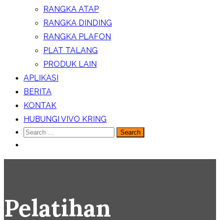
RANGKA ATAP
RANGKA DINDING
RANGKA PLAFON
PLAT TALANG
PRODUK LAIN
APLIKASI
BERITA
KONTAK
HUBUNGI VIVO KRING
Search
for:
Pelatihan