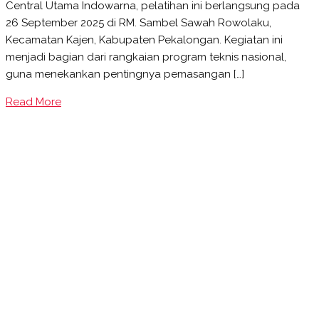
Central Utama Indowarna, pelatihan ini berlangsung pada
VIVO®
26 September 2025 di RM. Sambel Sawah Rowolaku,
Lite
Kecamatan Kajen, Kabupaten Pekalongan. Kegiatan ini
Gelar
menjadi bagian dari rangkaian program teknis nasional,
Pelatihan
guna menekankan pentingnya pemasangan […]
Aplikator
di
Read More
Pekalongan