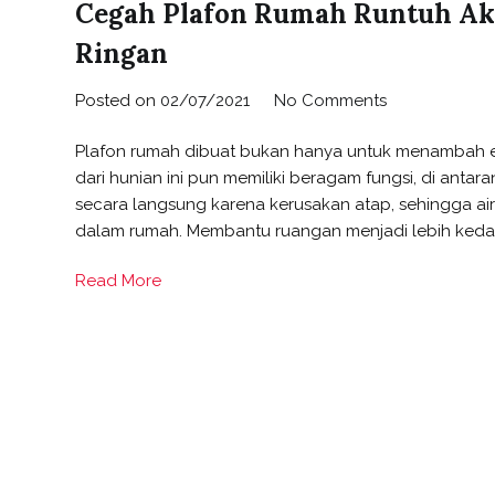
Cegah Plafon Rumah Runtuh Ak
Ringan
on
Posted on
02/07/2021
No Comments
Cegah
Plafon rumah dibuat bukan hanya untuk menambah este
Plafon
dari hunian ini pun memiliki beragam fungsi, di ant
Rumah
secara langsung karena kerusakan atap, sehingga ai
Runtuh
dalam rumah. Membantu ruangan menjadi lebih kedap 
Akibat
Gempa
Read More
dengan
Hollow
Baja
Ringan