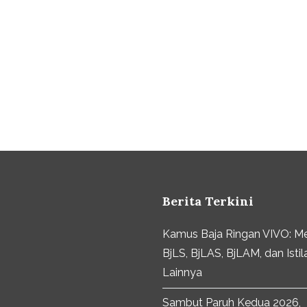
Berita Terkini
Kamus Baja Ringan VIVO: M
BjLS, BjLAS, BjLAM, dan Istil
Lainnya
Sambut Paruh Kedua 2026,