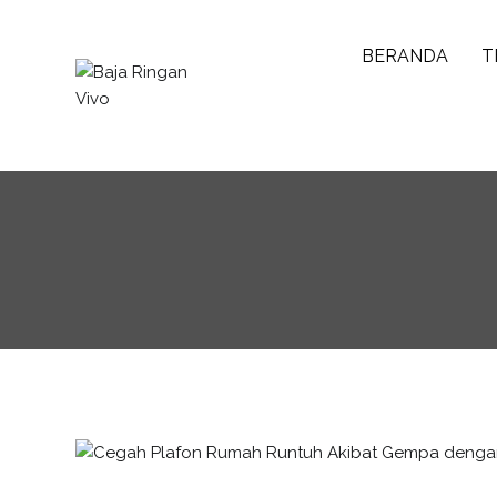
Skip
to
BERANDA
T
content
Baja Ringan Vivo
Website Baja Ringan Vivo