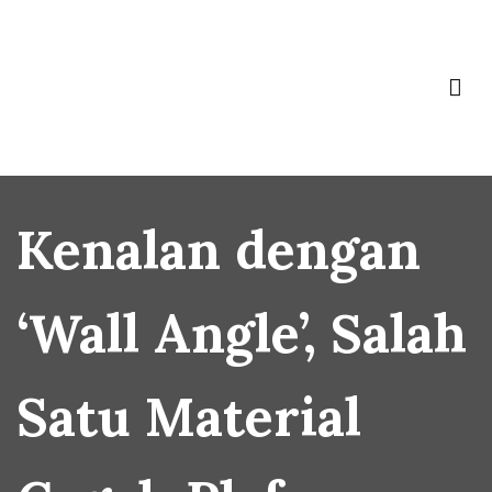
Skip
to
content
Baja Ringan Vivo
Website Baja Ringan Vivo
Kenalan dengan
‘Wall Angle’, Salah
Satu Material