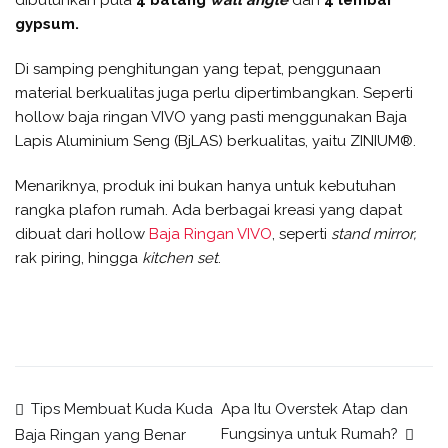
dibutuhkan pula
4 batang
wall angle
dan
4 lembar
gypsum.
Di samping penghitungan yang tepat, penggunaan
material berkualitas juga perlu dipertimbangkan. Seperti
hollow baja ringan VIVO yang pasti menggunakan Baja
Lapis Aluminium Seng (BjLAS) berkualitas, yaitu ZINIUM®.
Menariknya, produk ini bukan hanya untuk kebutuhan
rangka plafon rumah. Ada berbagai kreasi yang dapat
dibuat dari hollow
Baja Ringan VIVO
, seperti
stand mirror,
rak piring, hingga
kitchen set
.
Tips Membuat Kuda Kuda
Apa Itu Overstek Atap dan
Fungsinya untuk Rumah?
Baja Ringan yang Benar