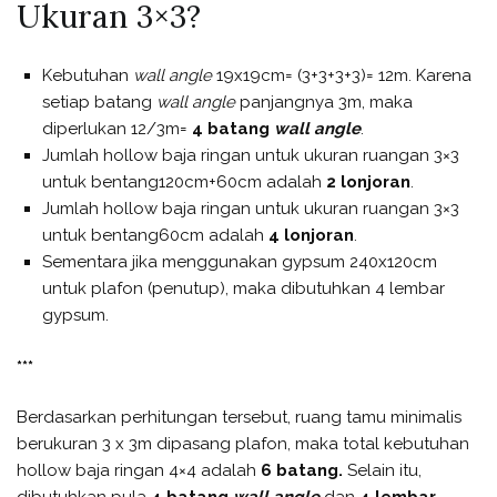
Ukuran 3×3?
Kebutuhan
wall angle
19x19cm= (3+3+3+3)= 12m. Karena
setiap batang
wall angle
panjangnya 3m, maka
diperlukan 12/3m=
4 batang
wall angle
.
Jumlah hollow baja ringan untuk ukuran ruangan 3×3
untuk bentang120cm+60cm adalah
2 lonjoran
.
Jumlah hollow baja ringan untuk ukuran ruangan 3×3
untuk bentang60cm adalah
4
lonjoran
.
Sementara jika menggunakan gypsum 240x120cm
untuk plafon (penutup), maka dibutuhkan 4 lembar
gypsum.
***
Berdasarkan perhitungan tersebut, ruang tamu minimalis
berukuran 3 x 3m dipasang plafon, maka total kebutuhan
hollow baja ringan 4×4 adalah
6
batang.
Selain itu,