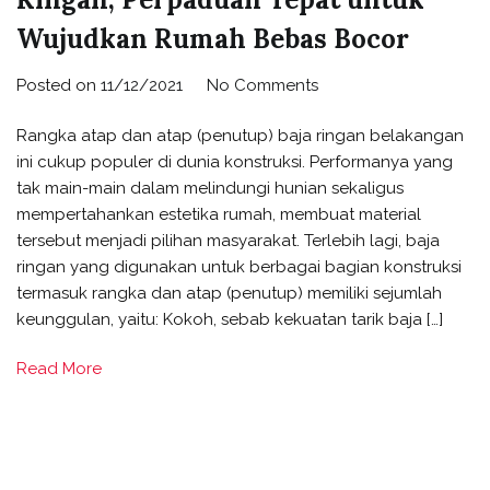
Wujudkan Rumah Bebas Bocor
on
Posted on
11/12/2021
No Comments
Rangka
Rangka atap dan atap (penutup) baja ringan belakangan
Atap
ini cukup populer di dunia konstruksi. Performanya yang
+
tak main-main dalam melindungi hunian sekaligus
Atap
mempertahankan estetika rumah, membuat material
VIVO
tersebut menjadi pilihan masyarakat. Terlebih lagi, baja
Baja
ringan yang digunakan untuk berbagai bagian konstruksi
Ringan,
termasuk rangka dan atap (penutup) memiliki sejumlah
Perpaduan
keunggulan, yaitu: Kokoh, sebab kekuatan tarik baja […]
Tepat
untuk
Read More
Wujudkan
Rumah
Bebas
Bocor