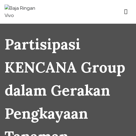
Baja Ringan Vivo
Website Baja Ringan Vivo
Partisipasi
KENCANA Group
dalam Gerakan
Pengkayaan