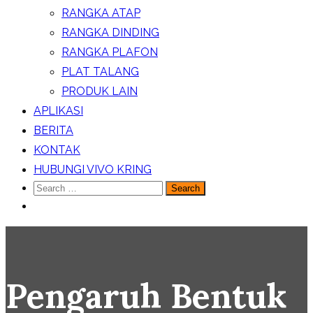
RANGKA ATAP
RANGKA DINDING
RANGKA PLAFON
PLAT TALANG
PRODUK LAIN
APLIKASI
BERITA
KONTAK
HUBUNGI VIVO KRING
Search
for:
Pengaruh Bentuk