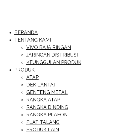
Skip
to
content
Website Baja Ringan Vivo
BERANDA
Baja Ringan Vivo
TENTANG KAMI
VIVO BAJA RINGAN
JARINGAN DISTRIBUSI
KEUNGGULAN PRODUK
PRODUK
ATAP
DEK LANTAI
GENTENG METAL
RANGKA ATAP
RANGKA DINDING
RANGKA PLAFON
PLAT TALANG
PRODUK LAIN