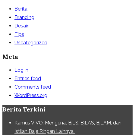
Berita
Branding
Desain
Tips
Uncategorized
Meta
Log in
Entries feed
Comments feed
WordPress.org
Berita Terkini
Kamus VIVO: Mengenal BjLS, BjLAS, BjLAM, dan
Istilah Baja Ringan Lainnya