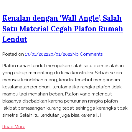
Kenalan dengan ‘Wall Angle’, Salah
Satu Material Cegah Plafon Rumah
Lendut
on
Posted on
13/01/2022
20/01/2022
No Comments
Kenalan
Plafon rumah lendut merupakan salah satu permasalahan
dengan
yang cukup menantang di dunia konstruksi. Sebab selain
‘Wall
merusak keindahan ruang, kondisi tersebut mengancam
Angle’,
kesalamatan penghuni, terutama jika rangka plafon tidak
Salah
mampu lagi menahan beban. Plafon yang melendut
Satu
biasanya disebabkan karena penurunan rangka plafon
Material
akibat pemasangan kurang tepat, sehingga kerangka tidak
Cegah
simetris. Selain itu, lendutan juga bisa karena […]
Plafon
Rumah
Read More
Lendut