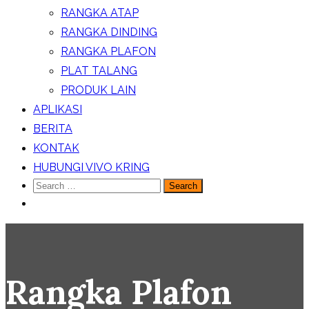
RANGKA ATAP
RANGKA DINDING
RANGKA PLAFON
PLAT TALANG
PRODUK LAIN
APLIKASI
BERITA
KONTAK
HUBUNGI VIVO KRING
Search
for:
Rangka Plafon