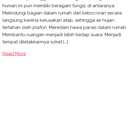
Rumah
hunian ini pun memiliki beragam fungsi, di antaranya:
Runtuh
Melindungi bagian dalam rumah dari kebocoran secara
Akibat
langsung karena kerusakan atap, sehingga air hujan
Gempa
tertahan oleh plafon. Meredam hawa panas dalam rumah.
dengan
Membantu ruangan menjadi lebih kedap suara. Menjadi
Hollow
tempat diletakkannya soket […]
Baja
Ringan
Read More