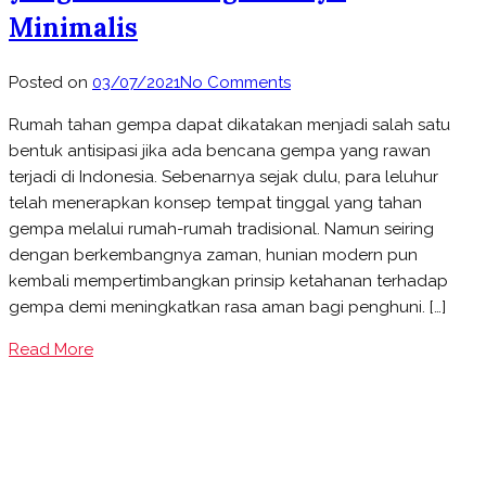
Minimalis
on
Posted on
03/07/2021
No Comments
Wujudkan
Rumah tahan gempa dapat dikatakan menjadi salah satu
Rumah
bentuk antisipasi jika ada bencana gempa yang rawan
Tahan
terjadi di Indonesia. Sebenarnya sejak dulu, para leluhur
Gempa
telah menerapkan konsep tempat tinggal yang tahan
yang
gempa melalui rumah-rumah tradisional. Namun seiring
Estetik
dengan berkembangnya zaman, hunian modern pun
dengan
kembali mempertimbangkan prinsip ketahanan terhadap
Biaya
gempa demi meningkatkan rasa aman bagi penghuni. […]
Minimalis
Read More