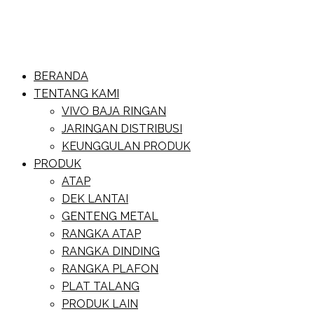
Skip
to
content
Website Baja Ringan Vivo
BERANDA
Baja Ringan Vivo
TENTANG KAMI
VIVO BAJA RINGAN
JARINGAN DISTRIBUSI
KEUNGGULAN PRODUK
PRODUK
ATAP
DEK LANTAI
GENTENG METAL
RANGKA ATAP
RANGKA DINDING
RANGKA PLAFON
PLAT TALANG
PRODUK LAIN