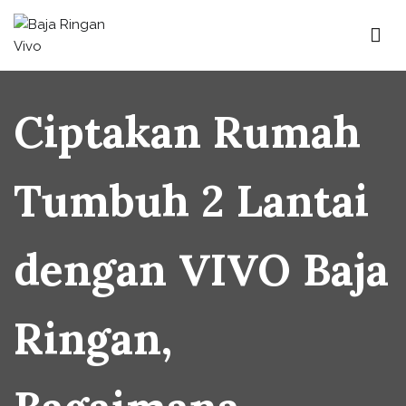
Skip
to
content
Baja Ringan Vivo
Website Baja Ringan Vivo
Ciptakan Rumah
Tumbuh 2 Lantai
dengan VIVO Baja
Ringan,