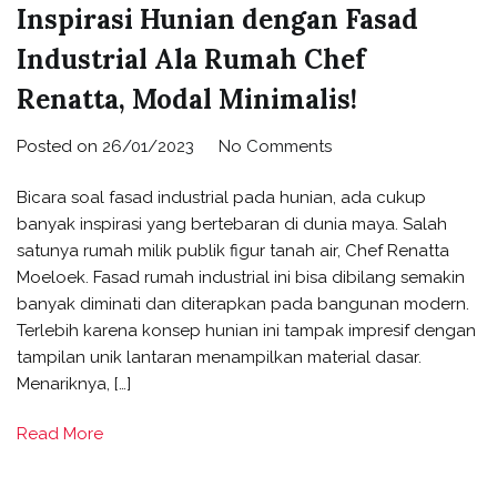
Inspirasi Hunian dengan Fasad
Industrial Ala Rumah Chef
Renatta, Modal Minimalis!
on
Posted on
26/01/2023
No Comments
Inspirasi
Bicara soal fasad industrial pada hunian, ada cukup
Hunian
banyak inspirasi yang bertebaran di dunia maya. Salah
dengan
satunya rumah milik publik figur tanah air, Chef Renatta
Fasad
Moeloek. Fasad rumah industrial ini bisa dibilang semakin
Industrial
banyak diminati dan diterapkan pada bangunan modern.
Ala
Terlebih karena konsep hunian ini tampak impresif dengan
Rumah
tampilan unik lantaran menampilkan material dasar.
Chef
Menariknya, […]
Renatta,
Modal
Read More
Minimalis!