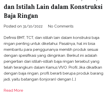
dan Istilah Lain dalam Konstruksi
Baja Ringan
on
Posted on
31/10/2022
No Comments
Kamus
Definisi BMT, TCT, dan istilah lain dalam konstruksi baja
VIVO:
ringan penting untuk diketahui. Pasalnya, hal ini bisa
Definisi
membantu para penggunanya memilih produk sesuai
BMT,
dengan spesifikasi yang diinginkan. Berikut ini adalah
TCT,
pengertian dari istilah-istilah baja ringan tersebut yang
dan
telah terangkum dalam Kamus VIVO. Profil Jika dikaitkan
Istilah
dengan baja ringan, profil berarti berupa produk barang
Lain
jadi, yaitu batangan (lonjoran) dengan […]
dalam
Konstruksi
Read More
Baja
Ringan