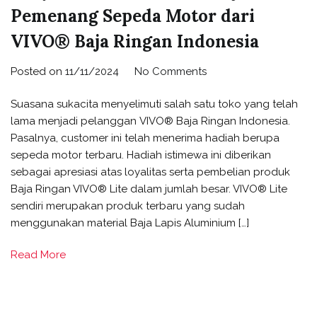
Pemenang Sepeda Motor dari
VIVO® Baja Ringan Indonesia
on
Posted on
11/11/2024
No Comments
Senyum
Suasana sukacita menyelimuti salah satu toko yang telah
Merekah
lama menjadi pelanggan VIVO® Baja Ringan Indonesia.
Hiasi
Pasalnya, customer ini telah menerima hadiah berupa
Wajah
sepeda motor terbaru. Hadiah istimewa ini diberikan
Pemenang
sebagai apresiasi atas loyalitas serta pembelian produk
Sepeda
Baja Ringan VIVO® Lite dalam jumlah besar. VIVO® Lite
Motor
sendiri merupakan produk terbaru yang sudah
dari
menggunakan material Baja Lapis Aluminium […]
VIVO®
Baja
Read More
Ringan
Indonesia