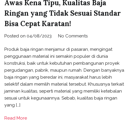
Awas Kena Tipu, Kualitas Baja
Ringan yang Tidak Sesuai Standar
Bisa Cepat Karatan!
on
Posted on
04/08/2023
No Comments
Awas
Produk baja ringan menjamur di pasaran, mengingat
Kena
penggunaan material ini semakin populer di dunia
Tipu,
konstruksi, baik untuk kebutuhan pembangunan proyek
Kualitas Baja
pergudangan, pabrik, maupun rumah. Dengan banyaknya
Ringan
baja ringan yang beredar ini, masyarakat harus lebih
yang
selektif dalam memilih material tersebut. Khususnya terkait
Tidak
jaminan kualitas, seperti material yang memiliki ketebalan
Sesuai
sesuai untuk kegunaannya. Sebab, kualitas baja ringan
Standar
yang […]
Bisa
Cepat
Read More
Karatan!